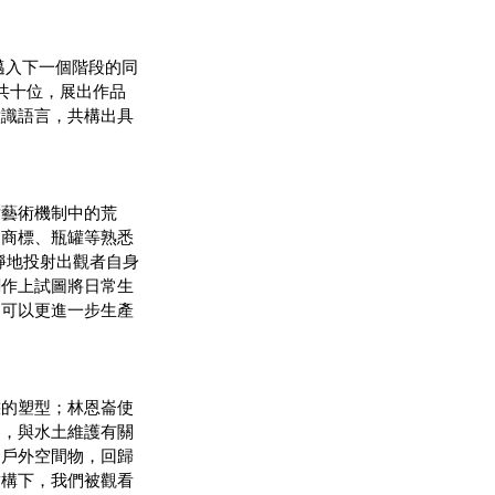
邁入下一個階段的同
共十位，展出作品
意識語言，共構出具
討藝術機制中的荒
如商標、瓶罐等熟悉
靜地投射出觀者自身
創作上試圖將日常生
是可以更進一步生產
態的塑型；林恩崙使
中，與水土維護有關
的戶外空間物，回歸
結構下，我們被觀看