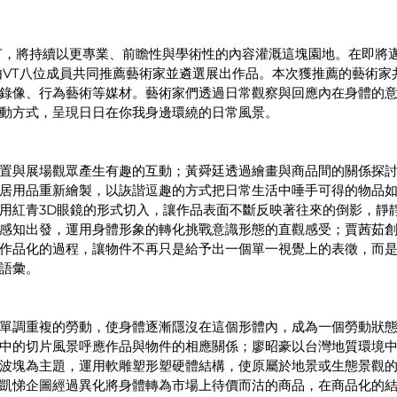
T，將持續以更專業、前瞻性與學術性的內容灌溉這塊園地。在即將
由VT八位成員共同推薦藝術家並遴選展出作品。本次獲推薦的藝術家
錄像、行為藝術等媒材。藝術家們透過日常觀察與回應內在身體的
動方式，呈現日日在你我身邊環繞的日常風景。
置與展場觀眾產生有趣的互動；黃舜廷透過繪畫與商品間的關係探
居用品重新繪製，以詼諧逗趣的方式把日常生活中唾手可得的物品
用紅青3D眼鏡的形式切入，讓作品表面不斷反映著往來的倒影，靜
感知出發，運用身體形象的轉化挑戰意識形態的直觀感受；賈茜茹
作品化的過程，讓物件不再只是給予出一個單一視覺上的表徵，而
語彙。
單調重複的勞動，使身體逐漸隱沒在這個形體內，成為一個勞動狀
中的切片風景呼應作品與物件的相應關係；廖昭豪以台灣地質環境
波塊為主題，運用軟雕塑形塑硬體結構，使原屬於地景或生態景觀
凱悌企圖經過異化將身體轉為市場上待價而沽的商品，在商品化的