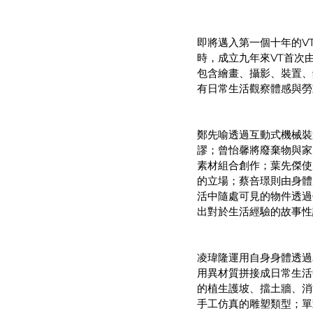
即將邁入第一個十年的V
時，成立九年來VT首次
包含繪畫、攝影、裝置、
有日常生活觀察體感與勞
鄭先喻透過互動式機械裝
謬；曾怡馨將廢棄物與家
素材組合創作；葉先傑使
的立場；蔡咅璟則由身體
活中隨處可見的物件透過
出對於生活經驗的故事性
凌瑋隆運用自身身體透過
用異材質拼接成日常生活
的植生護坡、擋土牆、消
手工仿真的雕塑類型；單