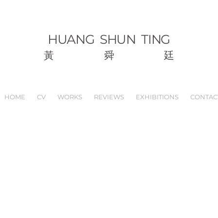
HUANG
SHUN TING
黃
舜
廷
HOME
CV
WORKS
REVIEWS
EXHIBITIONS
CONTAC