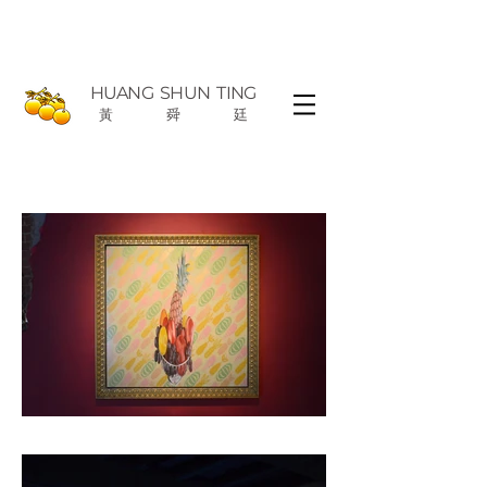
HUANG
SHUN TING
黃
舜
廷