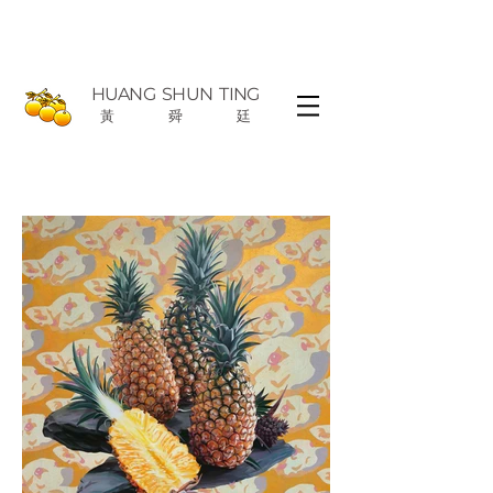
HUANG
SHUN TING
黃
舜
廷