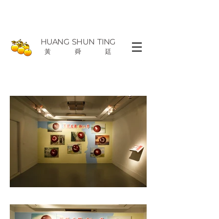
HUANG
SHUN TING
黃
舜
廷