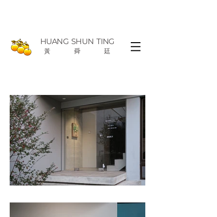
HUANG
SHUN TING
黃
舜
廷