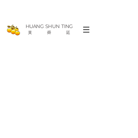
HUANG
SHUN TING
黃
舜
廷