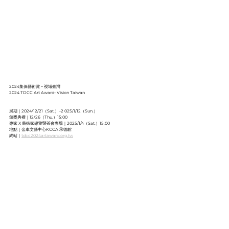
2024集保藝術賞－視域臺灣
2024 TDCC Art Award- Vision Taiwan
展期｜2024/12/21（Sat.）–2 025/1/12（Sun.）
頒獎典禮｜12/26（Thu.）15:00
專家
 X 
藝術家導覽暨茶會專場｜2025/1/4（Sat.）15:00
地點｜金車文藝中心KCCA 承德館
網站
｜
tdcc2024artaward.org.tw
 (blank) 048，116.5 × 72.5 cm、38 × 45.5 cm，Acrylic on linen，2023