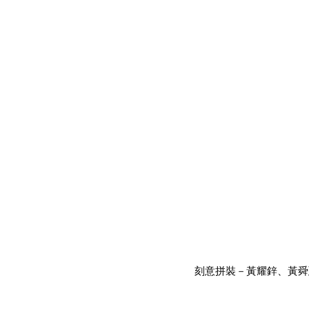
刻意拼裝－黃耀鋅、黃舜