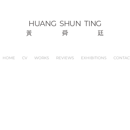
HUANG
SHUN TING
黃
舜
廷
HOME
CV
WORKS
REVIEWS
EXHIBITIONS
CONTAC