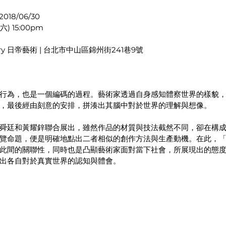
018/06/30
六) 15:00pm
lery 日帝藝術 | 台北市中山區錦州街241巷9號  
行為，也是一個編碼的過程。藝術家透過自身感知體察世界的樣貌
，最後經由刻意的安排，拼湊出其腦中對於世界的理解與想像。
舜廷和黃耀鋅聯合展出，雖然作品的材質與技法截然不同，卻在構
覽命題，便是明確地點出二者相似的創作方法與生產動機。在此，
此間的關聯性，同時也是凸顯藝術家面對當下社會，所展現出的態
出各自對於真實世界的認知與體會。