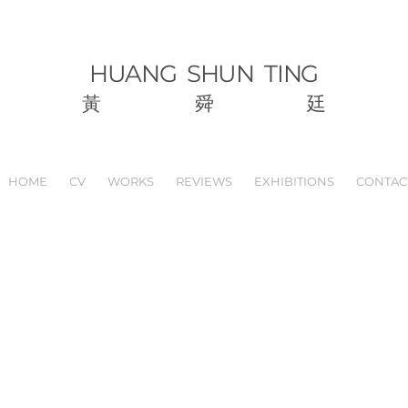
HUANG
SHUN TING
黃
舜
廷
HOME
CV
WORKS
REVIEWS
EXHIBITIONS
CONTAC