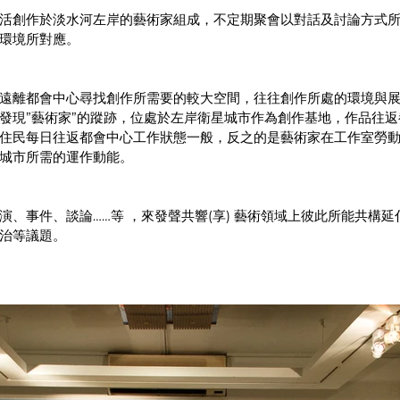
活創作於淡水河左岸的藝術家組成，不定期聚會以對話及討論方式
環境所對應。 
遠離都會中心尋找創作所需要的較大空間，往往創作所處的環境與
發現”藝術家”的蹤跡，位處於左岸衛星城市作為創作基地，作品往返都
住民每日往返都會中心工作狀態一般，反之的是藝術家在工作室勞
城市所需的運作動能。 
演、事件、談論……等 ，來發聲共響(享) 藝術領域上彼此所能共構
治等議題。 