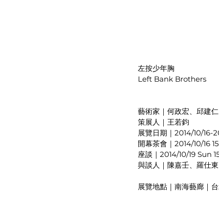
左按少年胸
Left Bank Brothers
藝術家｜何政宏、邱建仁
策展人｜王若鈞
展覽日期｜2014/10/16-20
開幕茶會｜2014/10/16 1
座談｜2014/10/19 Sun 1
與談人｜陳嘉壬、羅仕東
展覽地點｜南海藝廊｜台