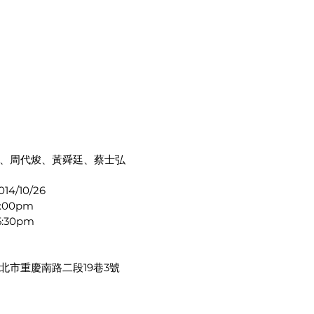
、周代焌、黃舜廷、蔡士弘
14/10/26
5:00pm
5:30pm
北市重慶南路二段19巷3號